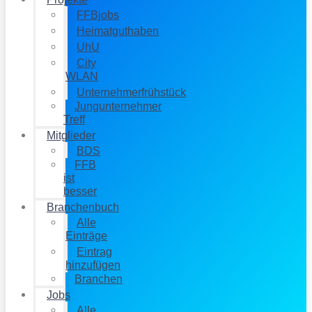
FFBjobs
Heimatguthaben
UhU
City
WLAN
Unternehmerfrühstück
Jungunternehmer
Treff
Mitglieder
BDS
FFB
ist
besser
Branchenbuch
Alle
Einträge
Eintrag
hinzufügen
Branchen
Jobs
Alle