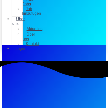
Jobs
Job
hinzufügen
Über
uns
Aktuelles
Über
uns
Kontakt
Login