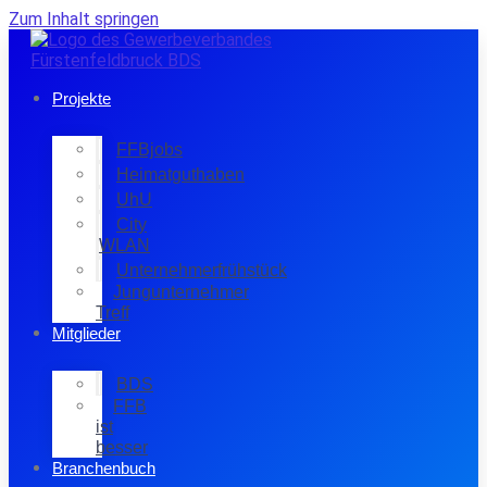
Zum Inhalt springen
Projekte
FFBjobs
Heimatguthaben
UhU
City
WLAN
Unternehmerfrühstück
Jungunternehmer
Treff
Mitglieder
BDS
FFB
ist
besser
Branchenbuch