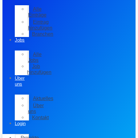
Alle
Einträge
Eintrag
hinzufügen
Branchen
Jobs
Alle
Jobs
Job
hinzufügen
Über
uns
Aktuelles
Über
uns
Kontakt
Login
Projekte