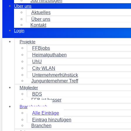
Job hinzufügen
Über uns
Aktuelles
Über uns
Kontakt
Login
Projekte
FFBjobs
Heimatguthaben
UhU
City WLAN
Unternehmerfrühstück
Jungunternehmer Treff
Mitglieder
BDS
FFB ist besser
Branchenbuch
Alle Einträge
Eintrag hinzufügen
Branchen