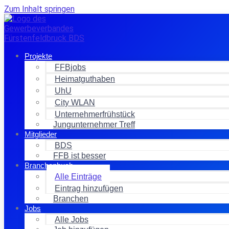
Zum Inhalt springen
Projekte
FFBjobs
Heimatguthaben
UhU
City WLAN
Unternehmerfrühstück
Jungunternehmer Treff
Mitglieder
BDS
FFB ist besser
Branchenbuch
Alle Einträge
Eintrag hinzufügen
Branchen
Jobs
Alle Jobs