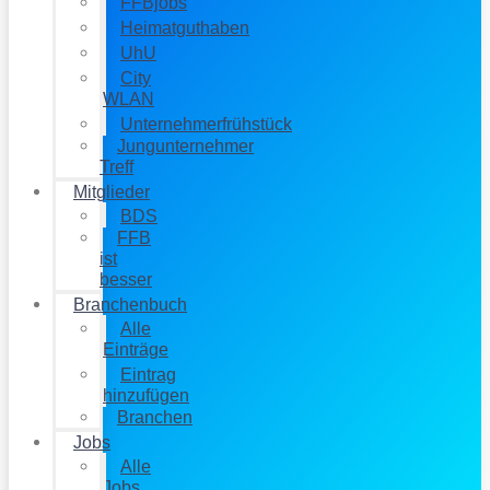
FFBjobs
Heimatguthaben
UhU
City
WLAN
Unternehmerfrühstück
Jungunternehmer
Treff
Mitglieder
BDS
FFB
ist
besser
Branchenbuch
Alle
Einträge
Eintrag
hinzufügen
Branchen
Jobs
Alle
Jobs