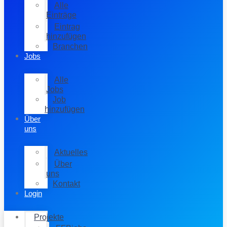
Alle
Einträge
Eintrag
hinzufügen
Branchen
Jobs
Alle
Jobs
Job
hinzufügen
Über
uns
Aktuelles
Über
uns
Kontakt
Login
Projekte