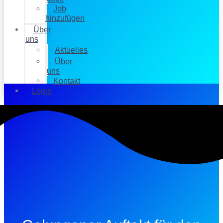
Job
hinzufügen
Über
uns
Aktuelles
Über
uns
Kontakt
Login