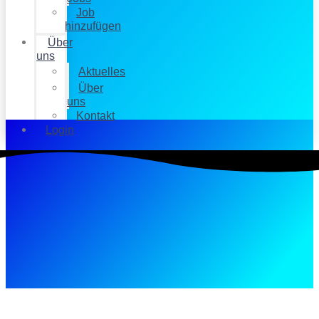
Job
hinzufügen
Über
uns
Aktuelles
Über
uns
Kontakt
Login