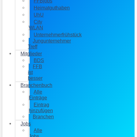
FFBjobs
Heimatguthaben
UhU
City
WLAN
Unternehmerfrühstück
Jungunternehmer
Treff
Mitglieder
BDS
FFB
ist
besser
Branchenbuch
Alle
Einträge
Eintrag
hinzufügen
Branchen
Jobs
Alle
Jobs