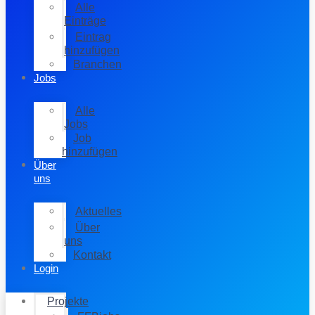
Alle
Einträge
Eintrag
hinzufügen
Branchen
Jobs
Alle
Jobs
Job
hinzufügen
Über
uns
Aktuelles
Über
uns
Kontakt
Login
Projekte