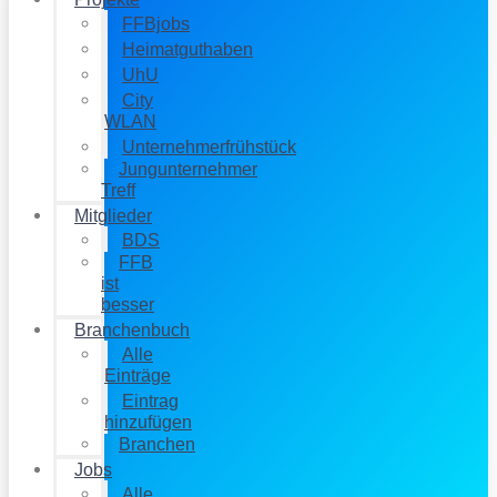
FFBjobs
Heimatguthaben
UhU
City
WLAN
Unternehmerfrühstück
Jungunternehmer
Treff
Mitglieder
BDS
FFB
ist
besser
Branchenbuch
Alle
Einträge
Eintrag
hinzufügen
Branchen
Jobs
Alle