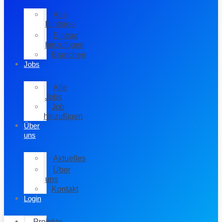
Alle
Einträge
Eintrag
hinzufügen
Branchen
Jobs
Alle
Jobs
Job
hinzufügen
Über
uns
Aktuelles
Über
uns
Kontakt
Login
Projekte