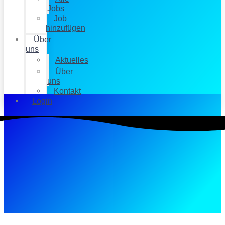
Jobs
Job
hinzufügen
Über
uns
Aktuelles
Über
uns
Kontakt
Login