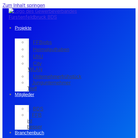
Zum Inhalt springen
Projekte
FFBjobs
Heimatguthaben
UhU
City
WLAN
Unternehmerfrühstück
Jungunternehmer
Treff
Mitglieder
BDS
FFB
ist
besser
Branchenbuch