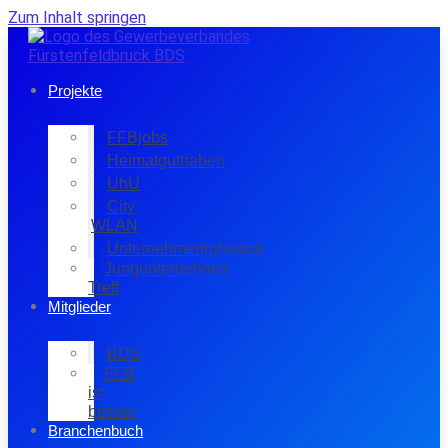
Zum Inhalt springen
Projekte
FFBjobs
Heimatguthaben
UhU
City
WLAN
Unternehmerfrühstück
Jungunternehmer
Treff
Mitglieder
BDS
FFB
ist
besser
Branchenbuch