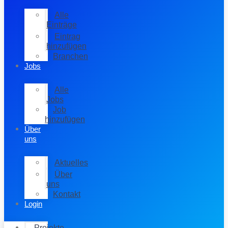
Alle
Einträge
Eintrag
hinzufügen
Branchen
Jobs
Alle
Jobs
Job
hinzufügen
Über
uns
Aktuelles
Über
uns
Kontakt
Login
Projekte