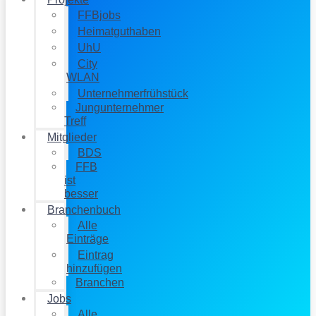
FFBjobs
Heimatguthaben
UhU
City
WLAN
Unternehmerfrühstück
Jungunternehmer
Treff
Mitglieder
BDS
FFB
ist
besser
Branchenbuch
Alle
Einträge
Eintrag
hinzufügen
Branchen
Jobs
Alle