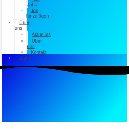
Jobs
Job
hinzufügen
Über
uns
Aktuelles
Über
uns
Kontakt
Login