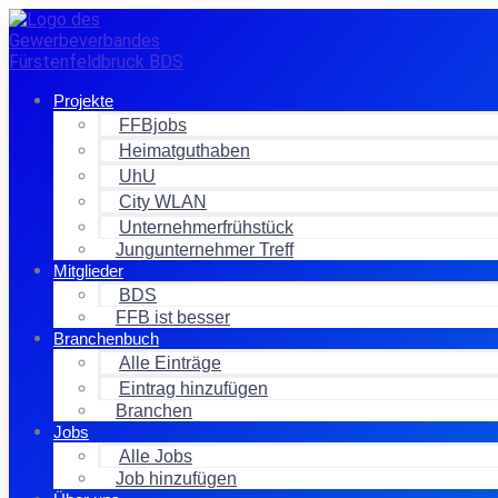
Zum
Inhalt
springen
Projekte
FFBjobs
Heimatguthaben
UhU
City WLAN
Unternehmerfrühstück
Jungunternehmer Treff
Mitglieder
BDS
FFB ist besser
Branchenbuch
Alle Einträge
Eintrag hinzufügen
Branchen
Jobs
Alle Jobs
Job hinzufügen