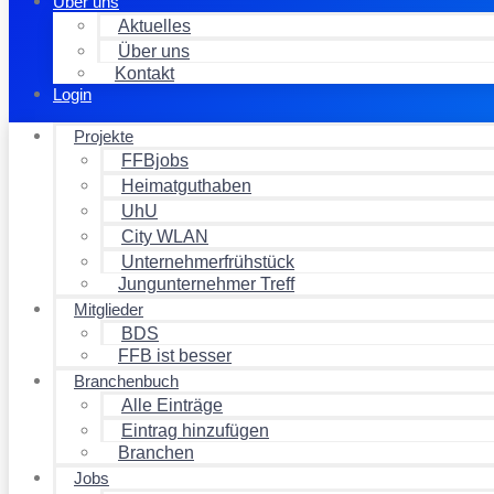
Über uns
Aktuelles
Über uns
Kontakt
Login
Projekte
FFBjobs
Heimatguthaben
UhU
City WLAN
Unternehmerfrühstück
Jungunternehmer Treff
Mitglieder
BDS
FFB ist besser
Branchenbuch
Alle Einträge
Eintrag hinzufügen
Branchen
Jobs