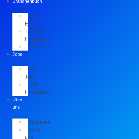
Branchenbuch
Alle
Einträge
Eintrag
hinzufügen
Branchen
Jobs
Alle
Jobs
Job
hinzufügen
Über
uns
Aktuelles
Über
uns