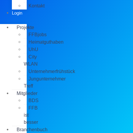
Kontakt
Login
Projekte
FFBjobs
Heimatguthaben
UhU
City
WLAN
Unternehmerfrühstück
Jungunternehmer
Treff
Mitglieder
BDS
FFB
ist
besser
Branchenbuch