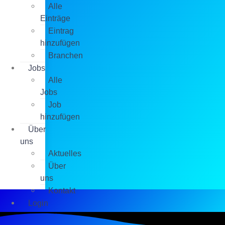
Alle
Einträge
Eintrag
hinzufügen
Branchen
Jobs
Alle
Jobs
Job
hinzufügen
Über
uns
Aktuelles
Über
uns
Kontakt
Login