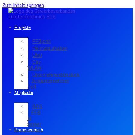
Zum Inhalt springen
Projekte
FFBjobs
Heimatguthaben
UhU
City
WLAN
Unternehmerfrühstück
Jungunternehmer
Treff
Mitglieder
BDS
FFB
ist
besser
Branchenbuch