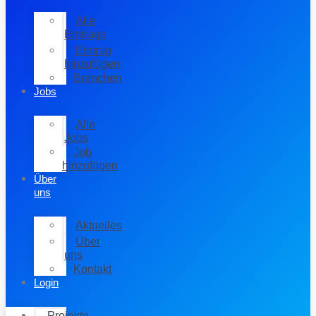
Alle
Einträge
Eintrag
hinzufügen
Branchen
Jobs
Alle
Jobs
Job
hinzufügen
Über
uns
Aktuelles
Über
uns
Kontakt
Login
Projekte