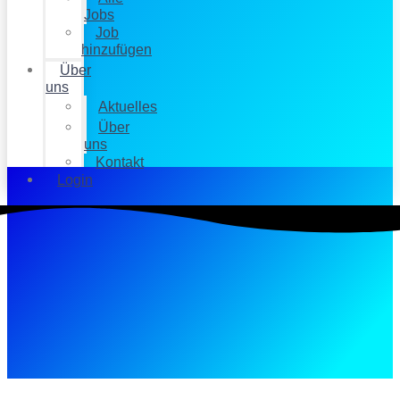
Jobs
Job
hinzufügen
Über
uns
Aktuelles
Über
uns
Kontakt
Login