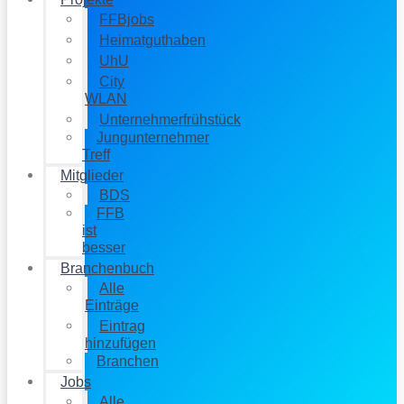
FFBjobs
Heimatguthaben
UhU
City
WLAN
Unternehmerfrühstück
Jungunternehmer
Treff
Mitglieder
BDS
FFB
ist
besser
Branchenbuch
Alle
Einträge
Eintrag
hinzufügen
Branchen
Jobs
Alle