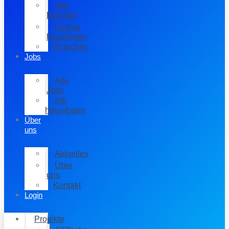
Alle
Einträge
Eintrag
hinzufügen
Branchen
Jobs
Alle
Jobs
Job
hinzufügen
Über
uns
Aktuelles
Über
uns
Kontakt
Login
Projekte