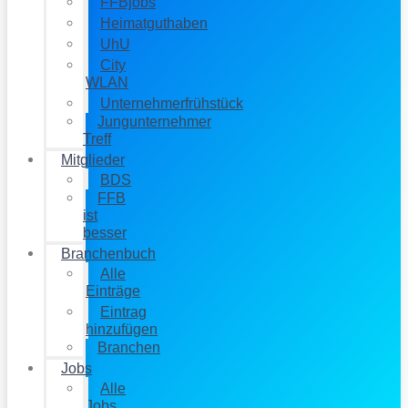
FFBjobs
Heimatguthaben
UhU
City
WLAN
Unternehmerfrühstück
Jungunternehmer
Treff
Mitglieder
BDS
FFB
ist
besser
Branchenbuch
Alle
Einträge
Eintrag
hinzufügen
Branchen
Jobs
Alle
Jobs