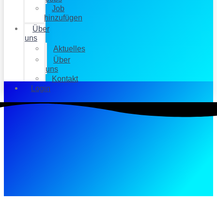
Job
hinzufügen
Über
uns
Aktuelles
Über
uns
Kontakt
Login