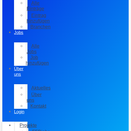
Alle
Einträge
Eintrag
hinzufügen
Branchen
Jobs
Alle
Jobs
Job
hinzufügen
Über
uns
Aktuelles
Über
uns
Kontakt
Login
Projekte