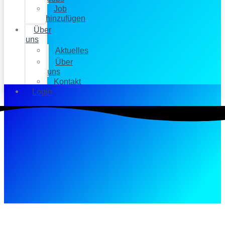
Job
hinzufügen
Über
uns
Aktuelles
Über
uns
Kontakt
Login