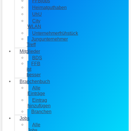
FFBjobs
Heimatguthaben
UhU
City
WLAN
Unternehmerfrühstück
Jungunternehmer
Treff
Mitglieder
BDS
FFB
ist
besser
Branchenbuch
Alle
Einträge
Eintrag
hinzufügen
Branchen
Jobs
Alle
Jobs