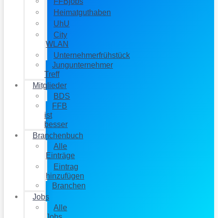
FFBjobs
Heimatguthaben
UhU
City
WLAN
Unternehmerfrühstück
Jungunternehmer
Treff
Mitglieder
BDS
FFB
ist
besser
Branchenbuch
Alle
Einträge
Eintrag
hinzufügen
Branchen
Jobs
Alle
Jobs