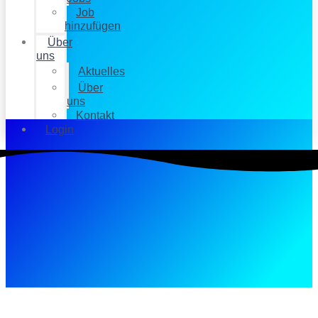
Job
hinzufügen
Über
uns
Aktuelles
Über
uns
Kontakt
Login