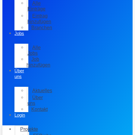
Alle
Einträge
Eintrag
hinzufügen
Branchen
Jobs
Alle
Jobs
Job
hinzufügen
Über
uns
Aktuelles
Über
uns
Kontakt
Login
Projekte