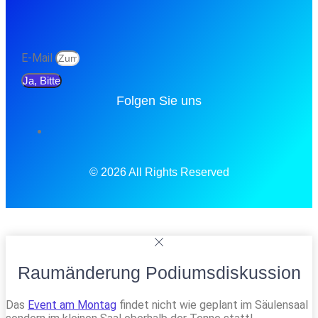
E-Mail
Ja, Bitte
Folgen Sie uns
© 2026 All Rights Reserved
Raumänderung Podiumsdiskussion
Das
Event am Montag
findet nicht wie geplant im Säulensaal