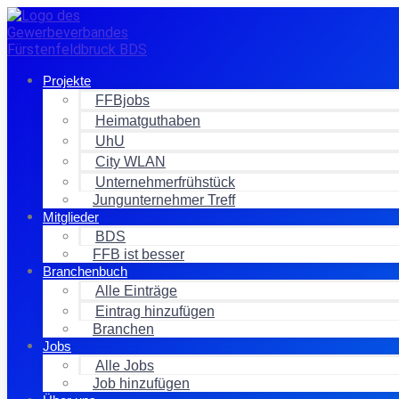
Zum
Inhalt
springen
Projekte
FFBjobs
Heimatguthaben
UhU
City WLAN
Unternehmerfrühstück
Jungunternehmer Treff
Mitglieder
BDS
FFB ist besser
Branchenbuch
Alle Einträge
Eintrag hinzufügen
Branchen
Jobs
Alle Jobs
Job hinzufügen