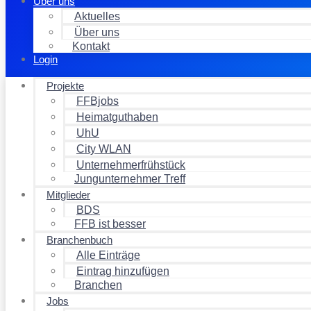
Über uns
Aktuelles
Über uns
Kontakt
Login
Projekte
FFBjobs
Heimatguthaben
UhU
City WLAN
Unternehmerfrühstück
Jungunternehmer Treff
Mitglieder
BDS
FFB ist besser
Branchenbuch
Alle Einträge
Eintrag hinzufügen
Branchen
Jobs