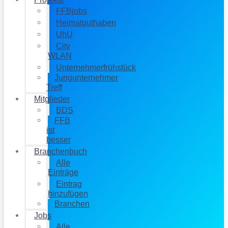
FFBjobs
Heimatguthaben
UhU
City
WLAN
Unternehmerfrühstück
Jungunternehmer
Treff
Mitglieder
BDS
FFB
ist
besser
Branchenbuch
Alle
Einträge
Eintrag
hinzufügen
Branchen
Jobs
Alle