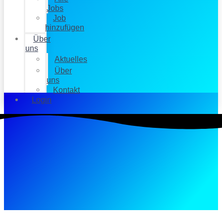
Jobs
Job
hinzufügen
Über
uns
Aktuelles
Über
uns
Kontakt
Login