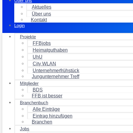
Über uns
Aktuelles
Über uns
Kontakt
Login
Projekte
FFBjobs
Heimatguthaben
UhU
City WLAN
Unternehmerfrühstück
Jungunternehmer Treff
Mitglieder
BDS
FFB ist besser
Branchenbuch
Alle Einträge
Eintrag hinzufügen
Branchen
Jobs