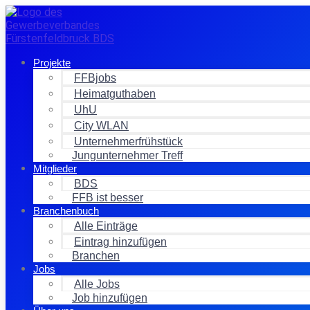
Zum
Inhalt
springen
Projekte
FFBjobs
Heimatguthaben
UhU
City WLAN
Unternehmerfrühstück
Jungunternehmer Treff
Mitglieder
BDS
FFB ist besser
Branchenbuch
Alle Einträge
Eintrag hinzufügen
Branchen
Jobs
Alle Jobs
Job hinzufügen