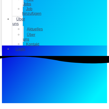
Jobs
Job
hinzufügen
Über
uns
Aktuelles
Über
uns
Kontakt
Login