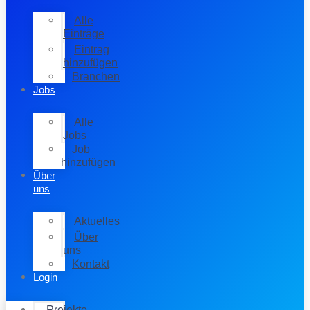
Alle
Einträge
Eintrag
hinzufügen
Branchen
Jobs
Alle
Jobs
Job
hinzufügen
Über
uns
Aktuelles
Über
uns
Kontakt
Login
Projekte