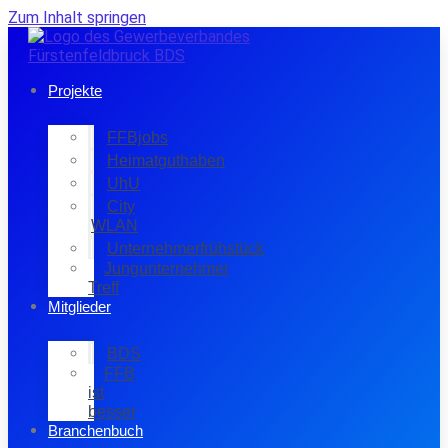
Zum Inhalt springen
Projekte
FFBjobs
Heimatguthaben
UhU
City
WLAN
Unternehmerfrühstück
Jungunternehmer
Treff
Mitglieder
BDS
FFB
ist
besser
Branchenbuch