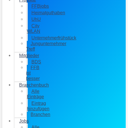
FFBjobs
Heimatguthaben
UhU
City
WLAN
Unternehmerfrühstück
Jungunternehmer
Treff
Mitglieder
BDS
FFB
ist
besser
Branchenbuch
Alle
Einträge
Eintrag
hinzufügen
Branchen
Jobs
Alle