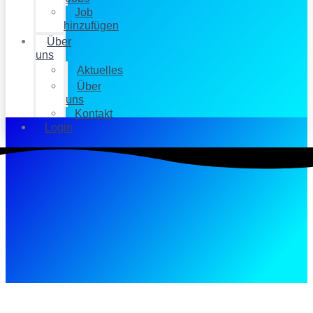
Job
hinzufügen
Über
uns
Aktuelles
Über
uns
Kontakt
Login