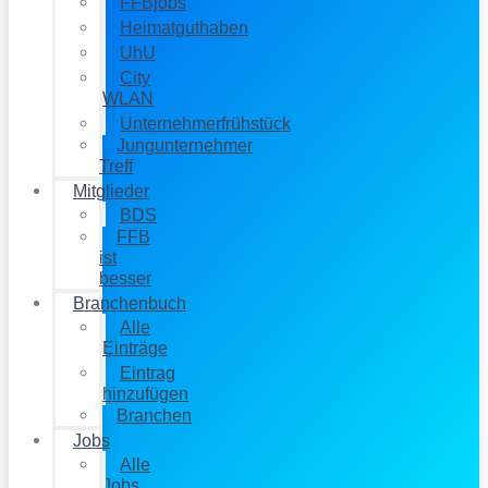
FFBjobs
Heimatguthaben
UhU
City
WLAN
Unternehmerfrühstück
Jungunternehmer
Treff
Mitglieder
BDS
FFB
ist
besser
Branchenbuch
Alle
Einträge
Eintrag
hinzufügen
Branchen
Jobs
Alle
Jobs