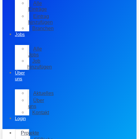
Alle
Einträge
Eintrag
hinzufügen
Branchen
Jobs
Alle
Jobs
Job
hinzufügen
Über
uns
Aktuelles
Über
uns
Kontakt
Login
Projekte