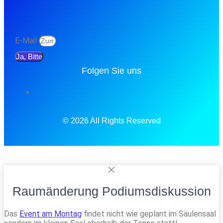
E-Mail
Ja, Bitte
Folgen Sie uns
© 2026 All Rights Reserved
Raumänderung Podiumsdiskussion
Das
Event am Montag
findet nicht wie geplant im Säulensaal