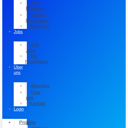
Alle
Einträge
Eintrag
hinzufügen
Branchen
Jobs
Alle
Jobs
Job
hinzufügen
Über
uns
Aktuelles
Über
uns
Kontakt
Login
Projekte