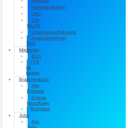
FFBjobs
Heimatguthaben
UhU
City
WLAN
Unternehmerfrühstück
Jungunternehmer
Treff
Mitglieder
BDS
FFB
ist
besser
Branchenbuch
Alle
Einträge
Eintrag
hinzufügen
Branchen
Jobs
Alle
Jobs