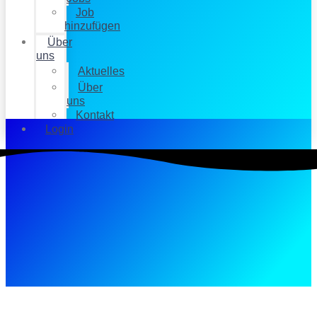
Job
hinzufügen
Über
uns
Aktuelles
Über
uns
Kontakt
Login