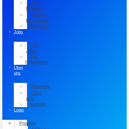
Alle
Einträge
Eintrag
hinzufügen
Branchen
Jobs
Alle
Jobs
Job
hinzufügen
Über
uns
Aktuelles
Über
uns
Kontakt
Login
Projekte