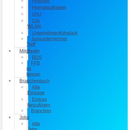
FFBjobs
Heimatguthaben
UhU
City
WLAN
Unternehmerfrühstück
Jungunternehmer
Treff
Mitglieder
BDS
FFB
ist
besser
Branchenbuch
Alle
Einträge
Eintrag
hinzufügen
Branchen
Jobs
Alle
Jobs