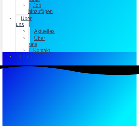
Job
hinzufügen
Über
uns
Aktuelles
Über
uns
Kontakt
Login