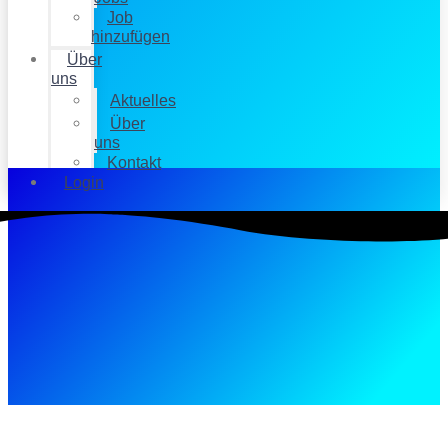
Job
hinzufügen
Über
uns
Aktuelles
Über
uns
Kontakt
Login