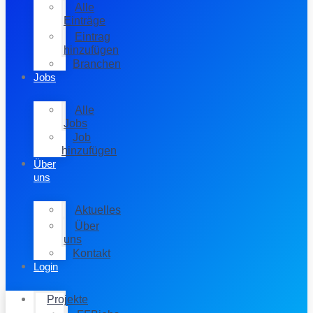
Alle
Einträge
Eintrag
hinzufügen
Branchen
Jobs
Alle
Jobs
Job
hinzufügen
Über
uns
Aktuelles
Über
uns
Kontakt
Login
Projekte