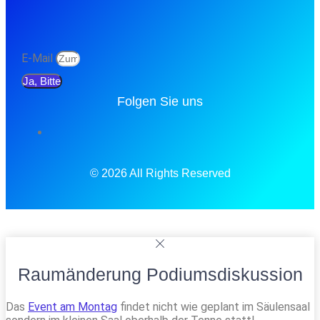
E-Mail
Ja, Bitte
Folgen Sie uns
© 2026 All Rights Reserved
Raumänderung Podiumsdiskussion
Das
Event am Montag
findet nicht wie geplant im Säulensaal