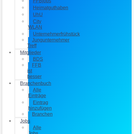
FFBjobs
Heimatguthaben
UhU
City
WLAN
Unternehmerfrühstück
Jungunternehmer
Treff
Mitglieder
BDS
FFB
ist
besser
Branchenbuch
Alle
Einträge
Eintrag
hinzufügen
Branchen
Jobs
Alle
Jobs