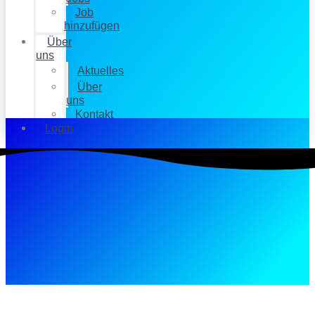
Job
hinzufügen
Über
uns
Aktuelles
Über
uns
Kontakt
Login