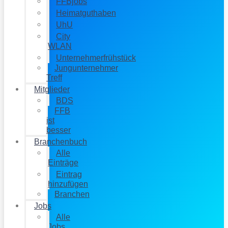
FFBjobs
Heimatguthaben
UhU
City
WLAN
Unternehmerfrühstück
Jungunternehmer
Treff
Mitglieder
BDS
FFB
ist
besser
Branchenbuch
Alle
Einträge
Eintrag
hinzufügen
Branchen
Jobs
Alle
Jobs