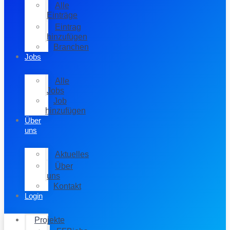
Alle
Einträge
Eintrag
hinzufügen
Branchen
Jobs
Alle
Jobs
Job
hinzufügen
Über
uns
Aktuelles
Über
uns
Kontakt
Login
Projekte