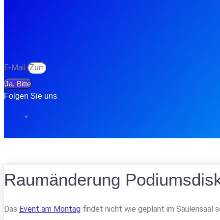
E-Mail
Ja, Bitte
Folgen Sie uns
Raumänderung Podiumsdisk
Das
Event am Montag
findet nicht wie geplant im Säulensaal s