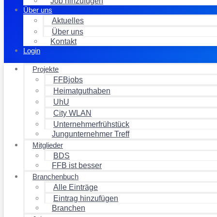
Job hinzufügen
Über uns
Aktuelles
Über uns
Kontakt
Login
Projekte
FFBjobs
Heimatguthaben
UhU
City WLAN
Unternehmerfrühstück
Jungunternehmer Treff
Mitglieder
BDS
FFB ist besser
Branchenbuch
Alle Einträge
Eintrag hinzufügen
Branchen