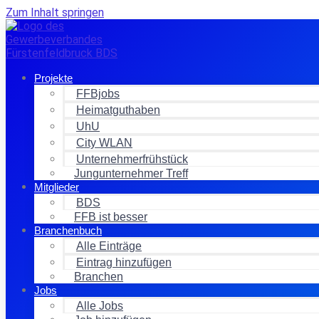
Zum Inhalt springen
Projekte
FFBjobs
Heimatguthaben
UhU
City WLAN
Unternehmerfrühstück
Jungunternehmer Treff
Mitglieder
BDS
FFB ist besser
Branchenbuch
Alle Einträge
Eintrag hinzufügen
Branchen
Jobs
Alle Jobs