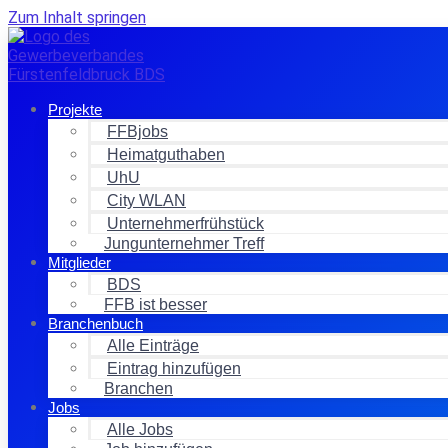
Zum Inhalt springen
Projekte
FFBjobs
Heimatguthaben
UhU
City WLAN
Unternehmerfrühstück
Jungunternehmer Treff
Mitglieder
BDS
FFB ist besser
Branchenbuch
Alle Einträge
Eintrag hinzufügen
Branchen
Jobs
Alle Jobs