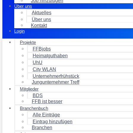
Job hinzufügen
Über uns
Aktuelles
Über uns
Kontakt
Login
Projekte
FFBjobs
Heimatguthaben
UhU
City WLAN
Unternehmerfrühstück
Jungunternehmer Treff
Mitglieder
BDS
FFB ist besser
Branchenbuch
Alle Einträge
Eintrag hinzufügen
Branchen