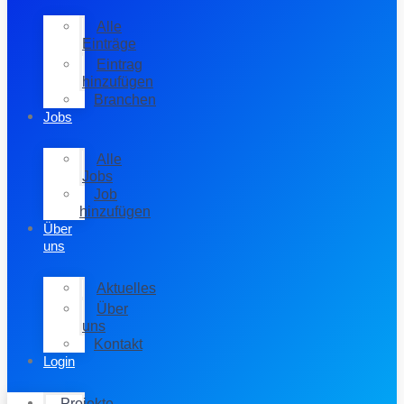
Alle
Einträge
Eintrag
hinzufügen
Branchen
Jobs
Alle
Jobs
Job
hinzufügen
Über
uns
Aktuelles
Über
uns
Kontakt
Login
Projekte