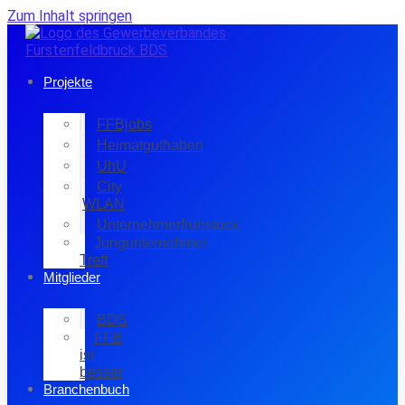
Zum Inhalt springen
Projekte
FFBjobs
Heimatguthaben
UhU
City
WLAN
Unternehmerfrühstück
Jungunternehmer
Treff
Mitglieder
BDS
FFB
ist
besser
Branchenbuch