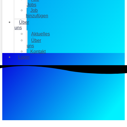
Jobs
Job
hinzufügen
Über
uns
Aktuelles
Über
uns
Kontakt
Login