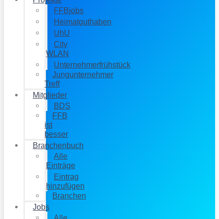
FFBjobs
Heimatguthaben
UhU
City
WLAN
Unternehmerfrühstück
Jungunternehmer
Treff
Mitglieder
BDS
FFB
ist
besser
Branchenbuch
Alle
Einträge
Eintrag
hinzufügen
Branchen
Jobs
Alle