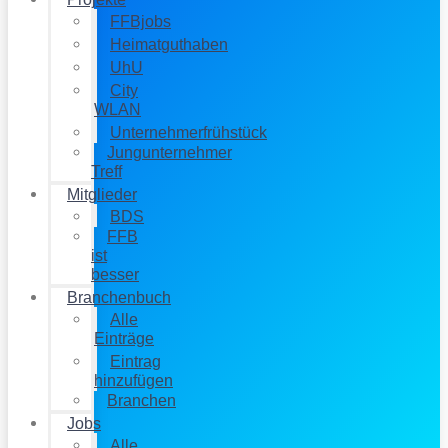
FFBjobs
Heimatguthaben
UhU
City
WLAN
Unternehmerfrühstück
Jungunternehmer
Treff
Mitglieder
BDS
FFB
ist
besser
Branchenbuch
Alle
Einträge
Eintrag
hinzufügen
Branchen
Jobs
Alle