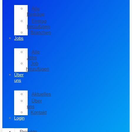
Alle
Einträge
Eintrag
hinzufügen
Branchen
Jobs
Alle
Jobs
Job
hinzufügen
Über
uns
Aktuelles
Über
uns
Kontakt
Login
Projekte