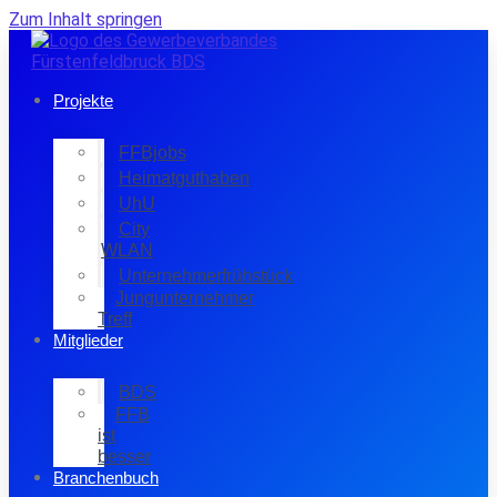
Zum Inhalt springen
Projekte
FFBjobs
Heimatguthaben
UhU
City
WLAN
Unternehmerfrühstück
Jungunternehmer
Treff
Mitglieder
BDS
FFB
ist
besser
Branchenbuch