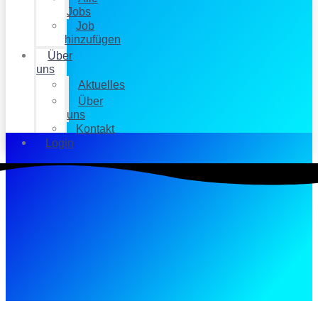
Jobs
Job
hinzufügen
Über
uns
Aktuelles
Über
uns
Kontakt
Login