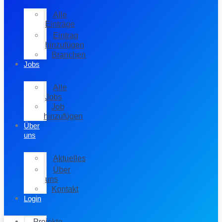
Alle
Einträge
Eintrag
hinzufügen
Branchen
Jobs
Alle
Jobs
Job
hinzufügen
Über
uns
Aktuelles
Über
uns
Kontakt
Login
Projekte