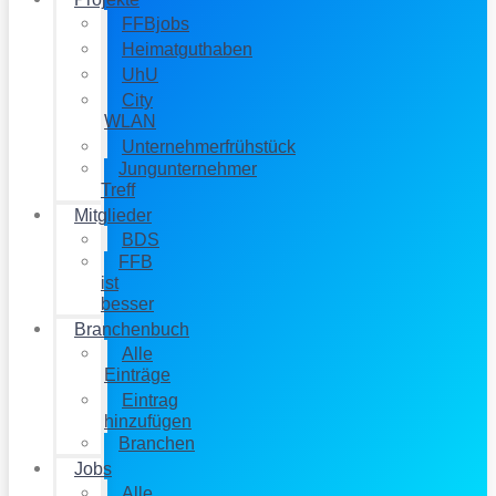
FFBjobs
Heimatguthaben
UhU
City
WLAN
Unternehmerfrühstück
Jungunternehmer
Treff
Mitglieder
BDS
FFB
ist
besser
Branchenbuch
Alle
Einträge
Eintrag
hinzufügen
Branchen
Jobs
Alle