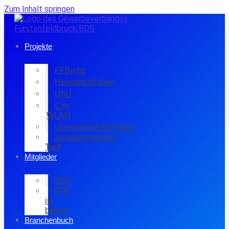
Zum Inhalt springen
Projekte
FFBjobs
Heimatguthaben
UhU
City
WLAN
Unternehmerfrühstück
Jungunternehmer
Treff
Mitglieder
BDS
FFB
ist
besser
Branchenbuch