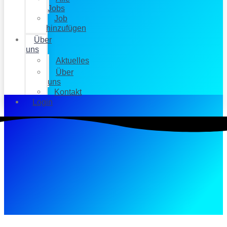
Jobs
Job
hinzufügen
Über
uns
Aktuelles
Über
uns
Kontakt
Login