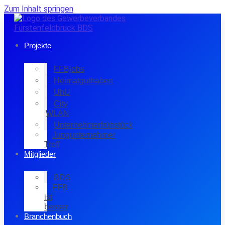
Zum Inhalt springen
Projekte
FFBjobs
Heimatguthaben
UhU
City
WLAN
Unternehmerfrühstück
Jungunternehmer
Treff
Mitglieder
BDS
FFB
ist
besser
Branchenbuch