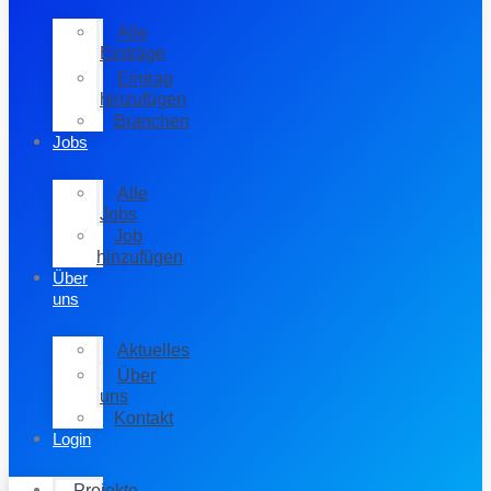
Alle
Einträge
Eintrag
hinzufügen
Branchen
Jobs
Alle
Jobs
Job
hinzufügen
Über
uns
Aktuelles
Über
uns
Kontakt
Login
Projekte