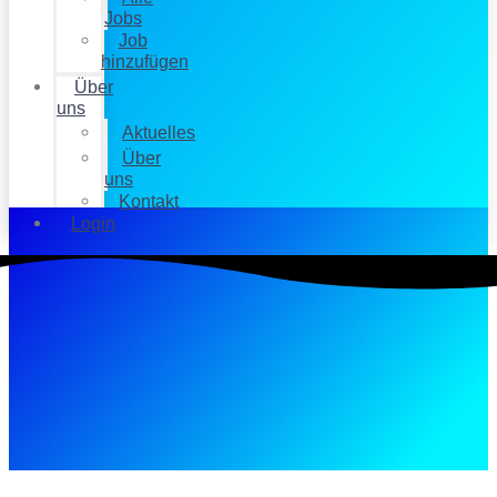
Jobs
Job
hinzufügen
Über
uns
Aktuelles
Über
uns
Kontakt
Login