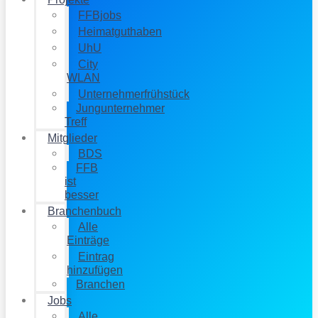
FFBjobs
Heimatguthaben
UhU
City
WLAN
Unternehmerfrühstück
Jungunternehmer
Treff
Mitglieder
BDS
FFB
ist
besser
Branchenbuch
Alle
Einträge
Eintrag
hinzufügen
Branchen
Jobs
Alle