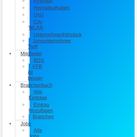
FFBjobs
Heimatguthaben
UhU
City
WLAN
Unternehmerfrühstück
Jungunternehmer
Treff
Mitglieder
BDS
FFB
ist
besser
Branchenbuch
Alle
Einträge
Eintrag
hinzufügen
Branchen
Jobs
Alle
Jobs