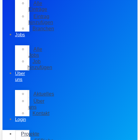
Alle
Einträge
Eintrag
hinzufügen
Branchen
Jobs
Alle
Jobs
Job
hinzufügen
Über
uns
Aktuelles
Über
uns
Kontakt
Login
Projekte