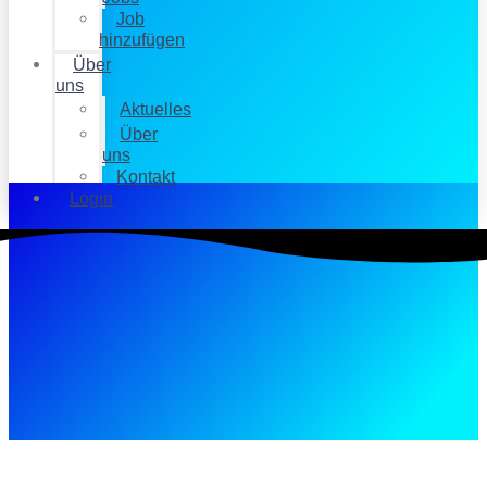
Job
hinzufügen
Über
uns
Aktuelles
Über
uns
Kontakt
Login