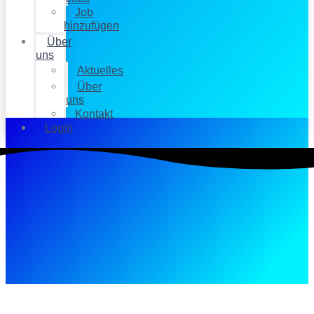
Job
hinzufügen
Über
uns
Aktuelles
Über
uns
Kontakt
Login