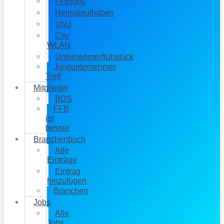
FFBjobs
Heimatguthaben
UhU
City
WLAN
Unternehmerfrühstück
Jungunternehmer
Treff
Mitglieder
BDS
FFB
ist
besser
Branchenbuch
Alle
Einträge
Eintrag
hinzufügen
Branchen
Jobs
Alle
Jobs