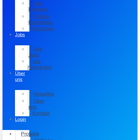
Alle
Einträge
Eintrag
hinzufügen
Branchen
Jobs
Alle
Jobs
Job
hinzufügen
Über
uns
Aktuelles
Über
uns
Kontakt
Login
Projekte