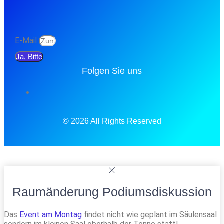
E-Mail
Ja, Bitte
Folgen Sie uns
© 2026 All Rights Reserved
Raumänderung Podiumsdiskussion
Das
Event am Montag
findet nicht wie geplant im Säulensaal