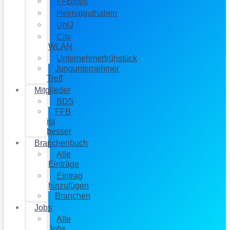
FFBjobs
Heimatguthaben
UhU
City
WLAN
Unternehmerfrühstück
Jungunternehmer
Treff
Mitglieder
BDS
FFB
ist
besser
Branchenbuch
Alle
Einträge
Eintrag
hinzufügen
Branchen
Jobs
Alle
Jobs