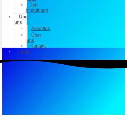
Job
hinzufügen
Über
uns
Aktuelles
Über
uns
Kontakt
Login