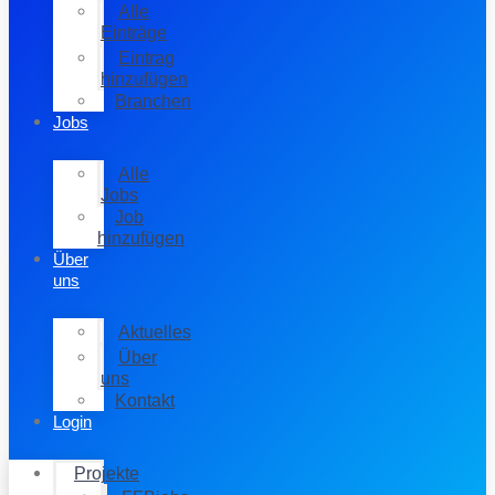
Alle
Einträge
Eintrag
hinzufügen
Branchen
Jobs
Alle
Jobs
Job
hinzufügen
Über
uns
Aktuelles
Über
uns
Kontakt
Login
Projekte