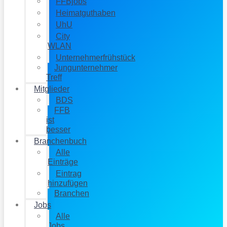
FFBjobs
Heimatguthaben
UhU
City
WLAN
Unternehmerfrühstück
Jungunternehmer
Treff
Mitglieder
BDS
FFB
ist
besser
Branchenbuch
Alle
Einträge
Eintrag
hinzufügen
Branchen
Jobs
Alle
Jobs