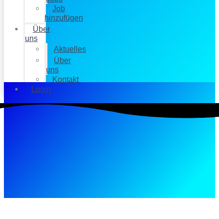
Job
hinzufügen
Über
uns
Aktuelles
Über
uns
Kontakt
Login