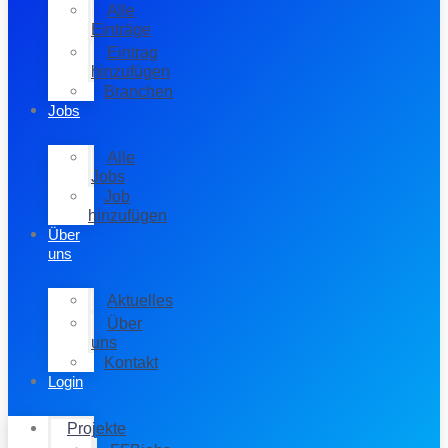
Alle
Einträge
Eintrag
hinzufügen
Branchen
Jobs
Alle
Jobs
Job
hinzufügen
Über
uns
Aktuelles
Über
uns
Kontakt
Login
Projekte