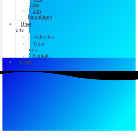
Jobs
Job
hinzufügen
Über
uns
Aktuelles
Über
uns
Kontakt
Login