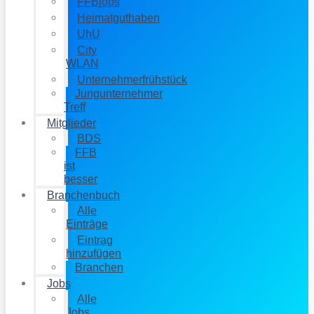
FFBjobs
Heimatguthaben
UhU
City
WLAN
Unternehmerfrühstück
Jungunternehmer
Treff
Mitglieder
BDS
FFB
ist
besser
Branchenbuch
Alle
Einträge
Eintrag
hinzufügen
Branchen
Jobs
Alle
Jobs