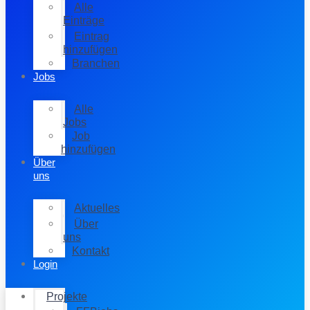
Alle
Einträge
Eintrag
hinzufügen
Branchen
Jobs
Alle
Jobs
Job
hinzufügen
Über
uns
Aktuelles
Über
uns
Kontakt
Login
Projekte