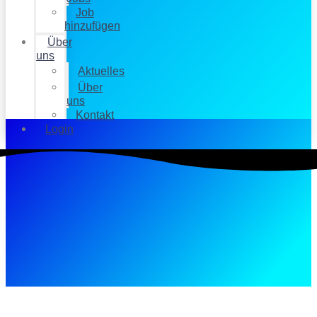
Job
hinzufügen
Über
uns
Aktuelles
Über
uns
Kontakt
Login