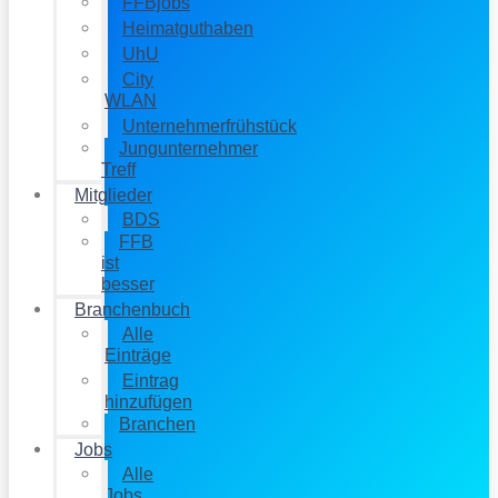
FFBjobs
Heimatguthaben
UhU
City
WLAN
Unternehmerfrühstück
Jungunternehmer
Treff
Mitglieder
BDS
FFB
ist
besser
Branchenbuch
Alle
Einträge
Eintrag
hinzufügen
Branchen
Jobs
Alle
Jobs