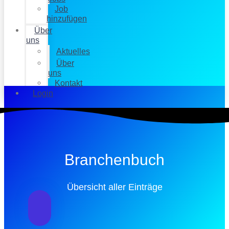
Job
hinzufügen
Über
uns
Aktuelles
Über
uns
Kontakt
Login
Branchenbuch
Übersicht aller Einträge