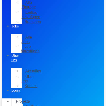
Alle
Einträge
Eintrag
hinzufügen
Branchen
Jobs
Alle
Jobs
Job
hinzufügen
Über
uns
Aktuelles
Über
uns
Kontakt
Login
Projekte