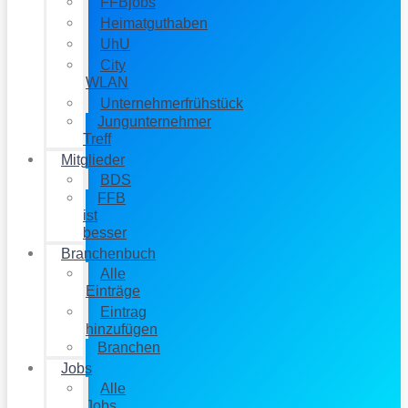
FFBjobs
Heimatguthaben
UhU
City
WLAN
Unternehmerfrühstück
Jungunternehmer
Treff
Mitglieder
BDS
FFB
ist
besser
Branchenbuch
Alle
Einträge
Eintrag
hinzufügen
Branchen
Jobs
Alle
Jobs