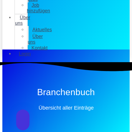
Job
hinzufügen
Über
uns
Aktuelles
Über
uns
Kontakt
Login
Branchenbuch
Übersicht aller Einträge