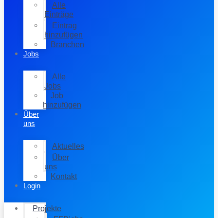
Alle
Einträge
Eintrag
hinzufügen
Branchen
Jobs
Alle
Jobs
Job
hinzufügen
Über
uns
Aktuelles
Über
uns
Kontakt
Login
Projekte