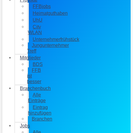
FFBjobs
Heimatguthaben
UhU
City
WLAN
Unternehmerfrühstück
Jungunternehmer
Treff
Mitglieder
BDS
FFB
ist
besser
Branchenbuch
Alle
Einträge
Eintrag
hinzufügen
Branchen
Jobs
Alle