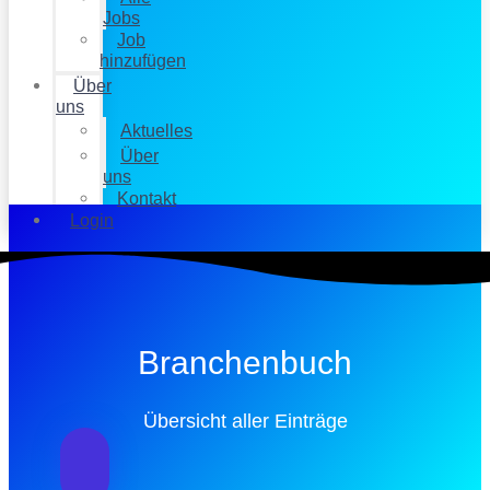
Jobs
Job
hinzufügen
Über
uns
Aktuelles
Über
uns
Kontakt
Login
Branchenbuch
Übersicht aller Einträge