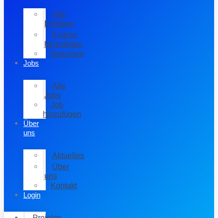
Alle
Einträge
Eintrag
hinzufügen
Branchen
Jobs
Alle
Jobs
Job
hinzufügen
Über
uns
Aktuelles
Über
uns
Kontakt
Login
Projekte