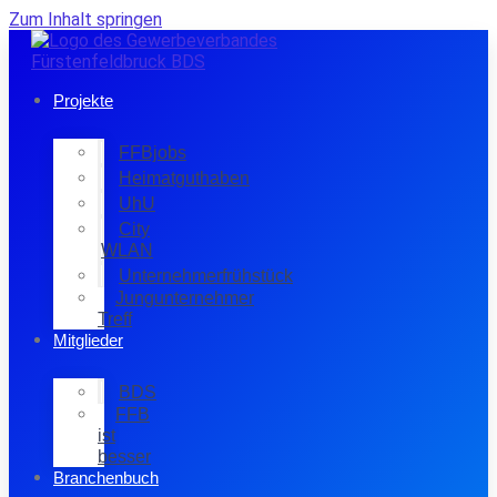
Zum Inhalt springen
Projekte
FFBjobs
Heimatguthaben
UhU
City
WLAN
Unternehmerfrühstück
Jungunternehmer
Treff
Mitglieder
BDS
FFB
ist
besser
Branchenbuch