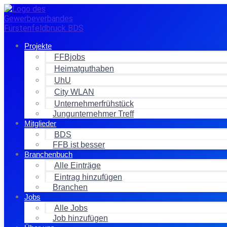
Zum
Inhalt
springen
Projekte
FFBjobs
Heimatguthaben
UhU
City WLAN
Unternehmerfrühstück
Jungunternehmer Treff
Mitglieder
BDS
FFB ist besser
Branchenbuch
Alle Einträge
Eintrag hinzufügen
Branchen
Jobs
Alle Jobs
Job hinzufügen