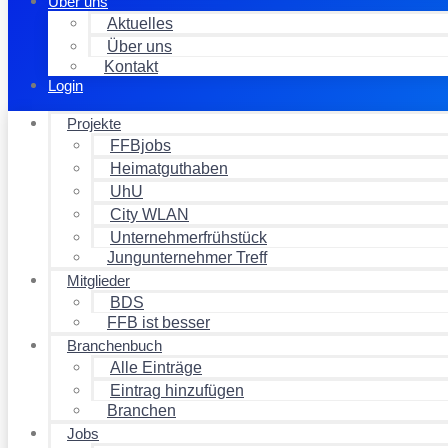
Über uns
Aktuelles
Über uns
Kontakt
Login
Projekte
FFBjobs
Heimatguthaben
UhU
City WLAN
Unternehmerfrühstück
Jungunternehmer Treff
Mitglieder
BDS
FFB ist besser
Branchenbuch
Alle Einträge
Eintrag hinzufügen
Branchen
Jobs