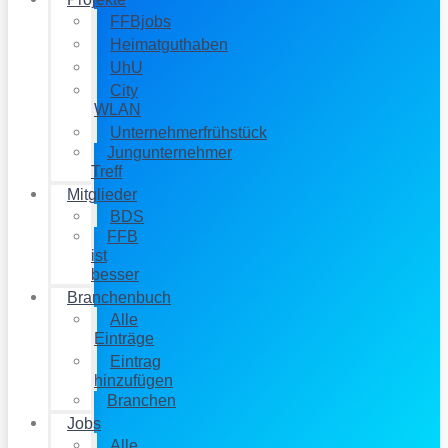
FFBjobs
Heimatguthaben
UhU
City
WLAN
Unternehmerfrühstück
Jungunternehmer
Treff
Mitglieder
BDS
FFB
ist
besser
Branchenbuch
Alle
Einträge
Eintrag
hinzufügen
Branchen
Jobs
Alle