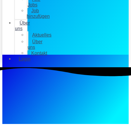
Jobs
Job
hinzufügen
Über
uns
Aktuelles
Über
uns
Kontakt
Login