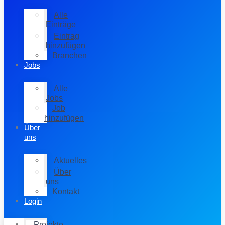
Alle
Einträge
Eintrag
hinzufügen
Branchen
Jobs
Alle
Jobs
Job
hinzufügen
Über
uns
Aktuelles
Über
uns
Kontakt
Login
Projekte