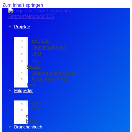
Zum Inhalt springen
Projekte
FFBjobs
Heimatguthaben
UhU
City
WLAN
Unternehmerfrühstück
Jungunternehmer
Treff
Mitglieder
BDS
FFB
ist
besser
Branchenbuch