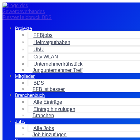
Zum
Inhalt
springen
Projekte
FFBjobs
Heimatguthaben
UhU
City WLAN
Unternehmerfrühstück
Jungunternehmer Treff
Mitglieder
BDS
FFB ist besser
Branchenbuch
Alle Einträge
Eintrag hinzufügen
Branchen
Jobs
Alle Jobs
Job hinzufügen