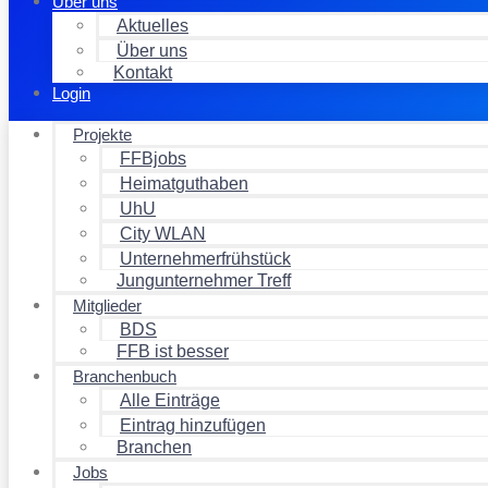
Über uns
Aktuelles
Über uns
Kontakt
Login
Projekte
FFBjobs
Heimatguthaben
UhU
City WLAN
Unternehmerfrühstück
Jungunternehmer Treff
Mitglieder
BDS
FFB ist besser
Branchenbuch
Alle Einträge
Eintrag hinzufügen
Branchen
Jobs