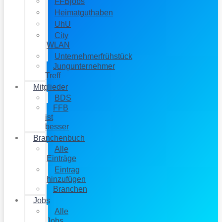
FFBjobs
Heimatguthaben
UhU
City
WLAN
Unternehmerfrühstück
Jungunternehmer
Treff
Mitglieder
BDS
FFB
ist
besser
Branchenbuch
Alle
Einträge
Eintrag
hinzufügen
Branchen
Jobs
Alle
Jobs