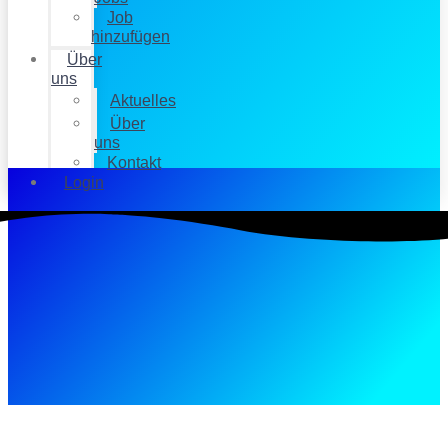
Job
hinzufügen
Über
uns
Aktuelles
Über
uns
Kontakt
Login