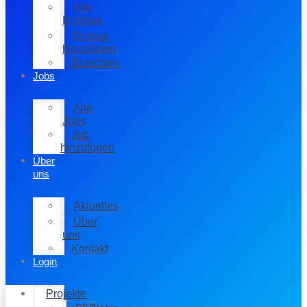
Alle
Einträge
Eintrag
hinzufügen
Branchen
Jobs
Alle
Jobs
Job
hinzufügen
Über
uns
Aktuelles
Über
uns
Kontakt
Login
Projekte