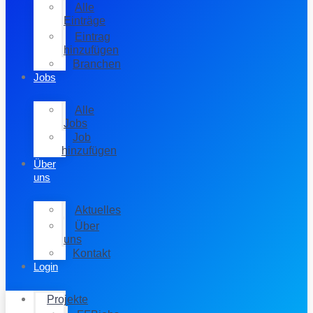
Alle
Einträge
Eintrag
hinzufügen
Branchen
Jobs
Alle
Jobs
Job
hinzufügen
Über
uns
Aktuelles
Über
uns
Kontakt
Login
Projekte