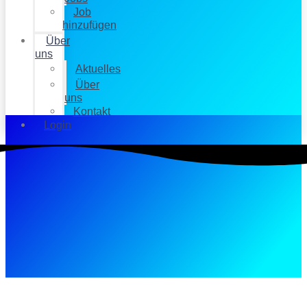
Job
hinzufügen
Über
uns
Aktuelles
Über
uns
Kontakt
Login