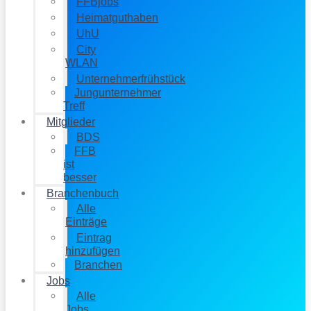
FFBjobs
Heimatguthaben
UhU
City
WLAN
Unternehmerfrühstück
Jungunternehmer
Treff
Mitglieder
BDS
FFB
ist
besser
Branchenbuch
Alle
Einträge
Eintrag
hinzufügen
Branchen
Jobs
Alle
Jobs