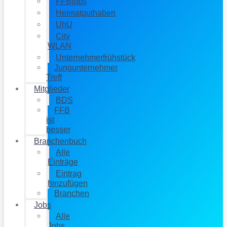
FFBjobs
Heimatguthaben
UhU
City
WLAN
Unternehmerfrühstück
Jungunternehmer
Treff
Mitglieder
BDS
FFB
ist
besser
Branchenbuch
Alle
Einträge
Eintrag
hinzufügen
Branchen
Jobs
Alle
Jobs