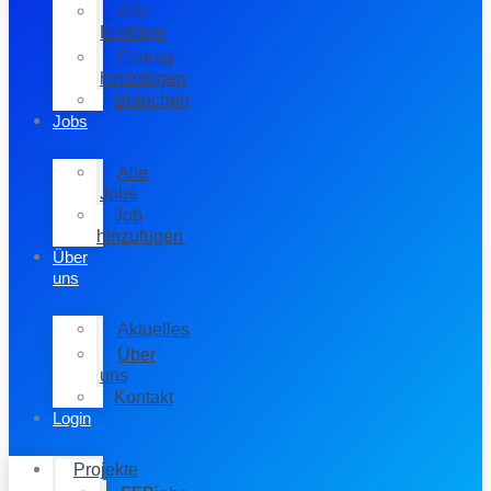
Alle
Einträge
Eintrag
hinzufügen
Branchen
Jobs
Alle
Jobs
Job
hinzufügen
Über
uns
Aktuelles
Über
uns
Kontakt
Login
Projekte