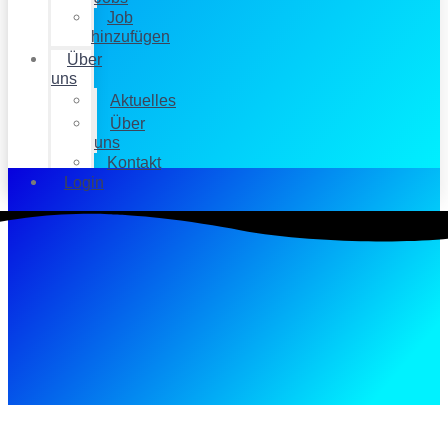
Job
hinzufügen
Über
uns
Aktuelles
Über
uns
Kontakt
Login