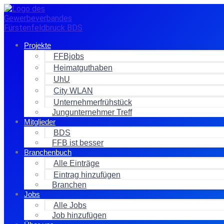
Zum
Inhalt
springen
Projekte
FFBjobs
Heimatguthaben
UhU
City WLAN
Unternehmerfrühstück
Jungunternehmer Treff
Mitglieder
BDS
FFB ist besser
Branchenbuch
Alle Einträge
Eintrag hinzufügen
Branchen
Jobs
Alle Jobs
Job hinzufügen