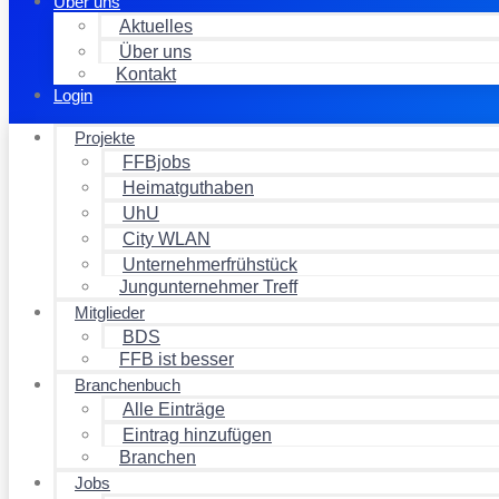
Über uns
Aktuelles
Über uns
Kontakt
Login
Projekte
FFBjobs
Heimatguthaben
UhU
City WLAN
Unternehmerfrühstück
Jungunternehmer Treff
Mitglieder
BDS
FFB ist besser
Branchenbuch
Alle Einträge
Eintrag hinzufügen
Branchen
Jobs