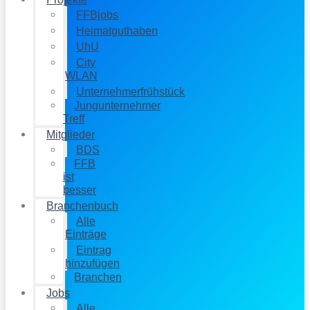
FFBjobs
Heimatguthaben
UhU
City
WLAN
Unternehmerfrühstück
Jungunternehmer
Treff
Mitglieder
BDS
FFB
ist
besser
Branchenbuch
Alle
Einträge
Eintrag
hinzufügen
Branchen
Jobs
Alle