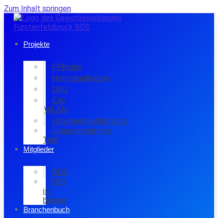
Zum Inhalt springen
Projekte
FFBjobs
Heimatguthaben
UhU
City
WLAN
Unternehmerfrühstück
Jungunternehmer
Treff
Mitglieder
BDS
FFB
ist
besser
Branchenbuch