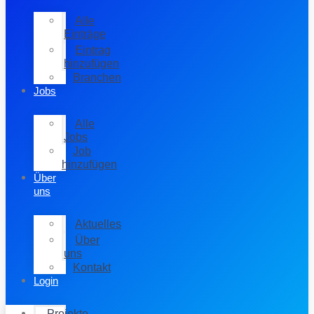
Alle
Einträge
Eintrag
hinzufügen
Branchen
Jobs
Alle
Jobs
Job
hinzufügen
Über
uns
Aktuelles
Über
uns
Kontakt
Login
Projekte