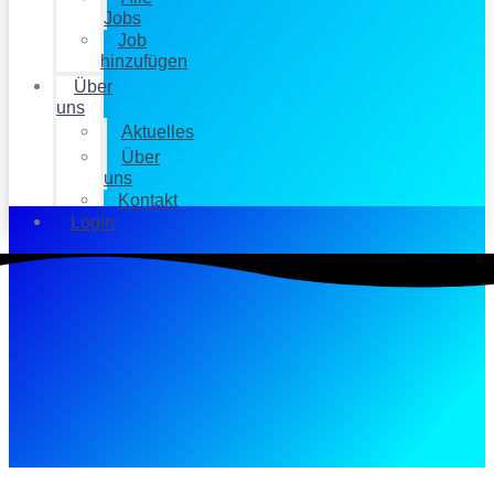
Jobs
Job
hinzufügen
Über
uns
Aktuelles
Über
uns
Kontakt
Login