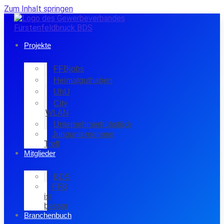
Zum Inhalt springen
Projekte
FFBjobs
Heimatguthaben
UhU
City
WLAN
Unternehmerfrühstück
Jungunternehmer
Treff
Mitglieder
BDS
FFB
ist
besser
Branchenbuch