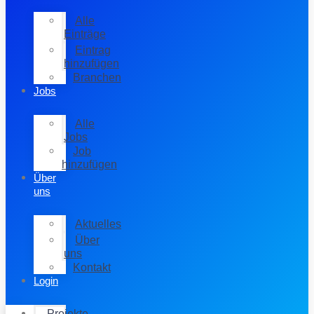
Alle
Einträge
Eintrag
hinzufügen
Branchen
Jobs
Alle
Jobs
Job
hinzufügen
Über
uns
Aktuelles
Über
uns
Kontakt
Login
Projekte