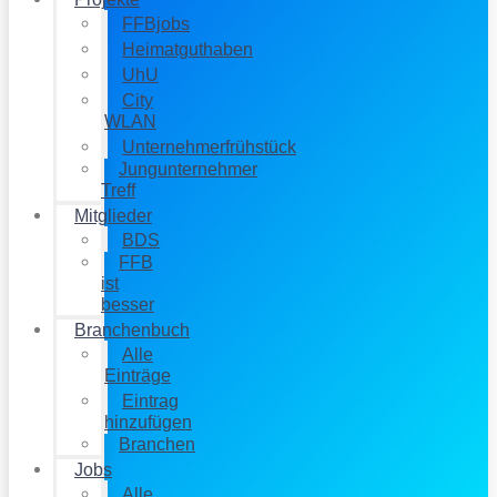
FFBjobs
Heimatguthaben
UhU
City
WLAN
Unternehmerfrühstück
Jungunternehmer
Treff
Mitglieder
BDS
FFB
ist
besser
Branchenbuch
Alle
Einträge
Eintrag
hinzufügen
Branchen
Jobs
Alle