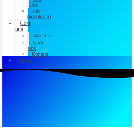
Jobs
Job
hinzufügen
Über
uns
Aktuelles
Über
uns
Kontakt
Login