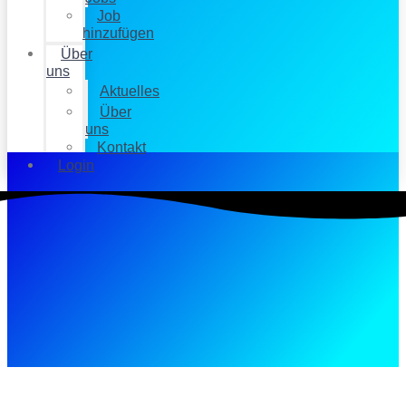
Job
hinzufügen
Über
uns
Aktuelles
Über
uns
Kontakt
Login