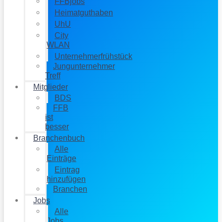
FFBjobs
Heimatguthaben
UhU
City
WLAN
Unternehmerfrühstück
Jungunternehmer
Treff
Mitglieder
BDS
FFB
ist
besser
Branchenbuch
Alle
Einträge
Eintrag
hinzufügen
Branchen
Jobs
Alle
Jobs