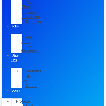
Alle
Einträge
Eintrag
hinzufügen
Branchen
Jobs
Alle
Jobs
Job
hinzufügen
Über
uns
Aktuelles
Über
uns
Kontakt
Login
Projekte