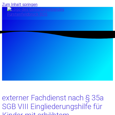
Zum Inhalt springen
externer Fachdienst nach § 35a
SGB VIII Eingliederungshilfe für