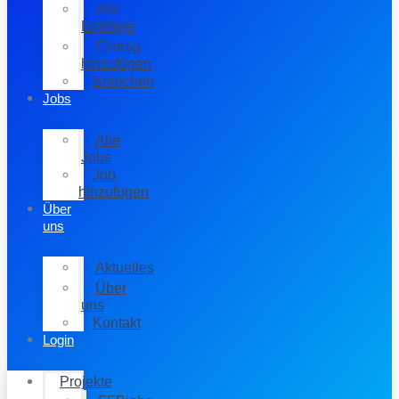
Alle
Einträge
Eintrag
hinzufügen
Branchen
Jobs
Alle
Jobs
Job
hinzufügen
Über
uns
Aktuelles
Über
uns
Kontakt
Login
Projekte