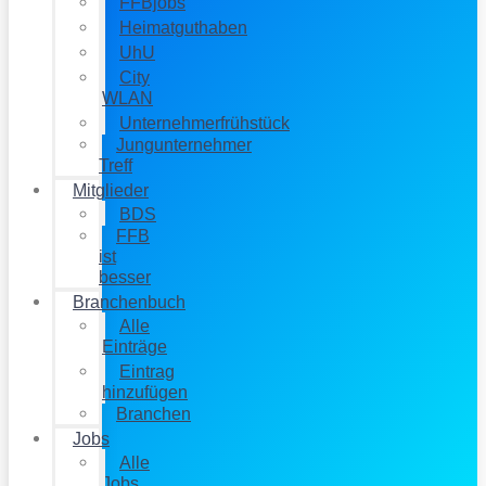
FFBjobs
Heimatguthaben
UhU
City
WLAN
Unternehmerfrühstück
Jungunternehmer
Treff
Mitglieder
BDS
FFB
ist
besser
Branchenbuch
Alle
Einträge
Eintrag
hinzufügen
Branchen
Jobs
Alle
Jobs