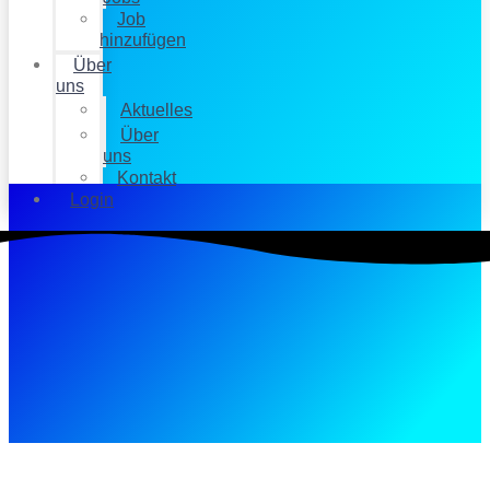
Job
hinzufügen
Über
uns
Aktuelles
Über
uns
Kontakt
Login