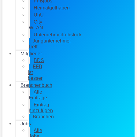
FFBjobs
Heimatguthaben
UhU
City
WLAN
Unternehmerfrühstück
Jungunternehmer
Treff
Mitglieder
BDS
FFB
ist
besser
Branchenbuch
Alle
Einträge
Eintrag
hinzufügen
Branchen
Jobs
Alle
Jobs