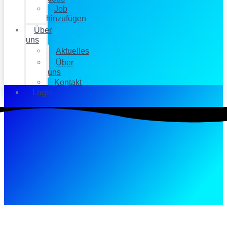
Job
hinzufügen
Über
uns
Aktuelles
Über
uns
Kontakt
Login