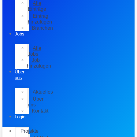
Alle
Einträge
Eintrag
hinzufügen
Branchen
Jobs
Alle
Jobs
Job
hinzufügen
Über
uns
Aktuelles
Über
uns
Kontakt
Login
Projekte