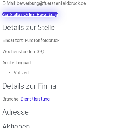
E-Mail:
reweb
@gnub
sreuf
efnet
urbdl
ed.kc
Zur Stelle / Online-Bewerbung
Details zur Stelle
Einsatzort:
Fürstenfeldbruck
Wochenstunden:
39,0
Anstellungsart:
Vollzeit
Details zur Firma
Branche:
Dienstleistung
Adresse
Aktionen