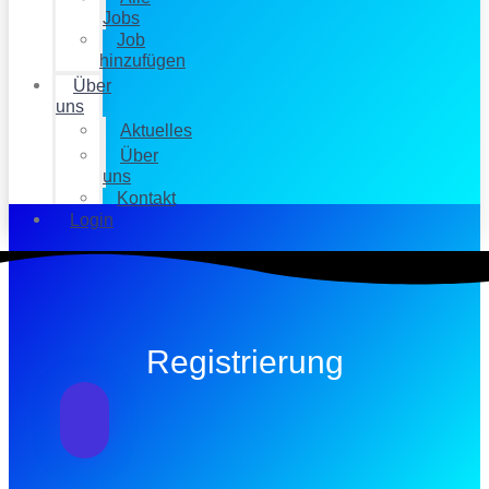
Jobs
Job
hinzufügen
Über
uns
Aktuelles
Über
uns
Kontakt
Login
Registrierung