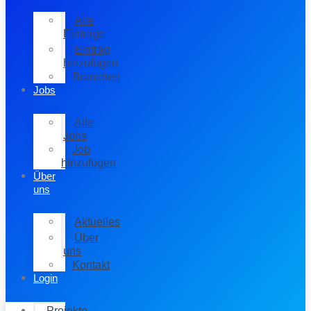
Alle
Einträge
Eintrag
hinzufügen
Branchen
Jobs
Alle
Jobs
Job
hinzufügen
Über
uns
Aktuelles
Über
uns
Kontakt
Login
Projekte