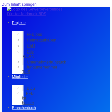
Zum Inhalt springen
Projekte
FFBjobs
Heimatguthaben
UhU
City
WLAN
Unternehmerfrühstück
Jungunternehmer
Treff
Mitglieder
BDS
FFB
ist
besser
Branchenbuch