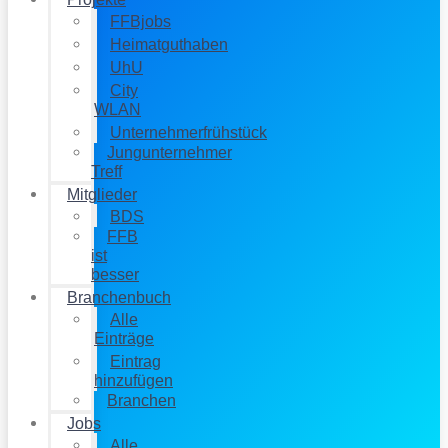
FFBjobs
Heimatguthaben
UhU
City
WLAN
Unternehmerfrühstück
Jungunternehmer
Treff
Mitglieder
BDS
FFB
ist
besser
Branchenbuch
Alle
Einträge
Eintrag
hinzufügen
Branchen
Jobs
Alle